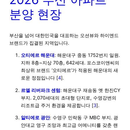
분양 현장
부산을 넘어 대한민국을 대표하는 오션뷰와 하이엔드
브랜드가 집결된 지역입니다.
오티에르 해운대
: 해운대구 중동 1752번지 일원.
지하 8층~지상 70층, 642세대. 포스코이앤씨의
최상위 브랜드 ‘오티에르’가 적용된 해운대의 새
로운 정점입니다 [
4
].
르엘 리버파크 센텀
: 해운대구 재송동 옛 한진CY
부지. 2,070세대의 초대형 단지로, 수영강변의
리조트급 주거 환경을 제공합니다 [
3
].
알티에로 광안
: 수영구 민락동 구 MBC 부지. 광
안대교 영구 조망과 최고급 어메니티를 갖춘 랜