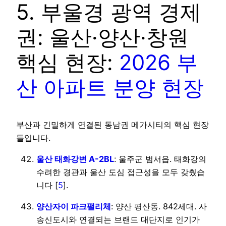
5. 부울경 광역 경제
권: 울산·양산·창원
핵심 현장:
2026 부
산 아파트 분양 현장
부산과 긴밀하게 연결된 동남권 메가시티의 핵심 현장
들입니다.
울산 태화강변 A-2BL
: 울주군 범서읍. 태화강의
수려한 경관과 울산 도심 접근성을 모두 갖췄습
니다 [
5
].
양산자이 파크팰리체
: 양산 평산동. 842세대. 사
송신도시와 연결되는 브랜드 대단지로 인기가