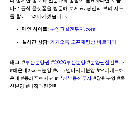
더 상세한 정보와 전문가의 상담이 필요하다면 지금
바로 공식 플랫폼을 방문해 보세요. 당신의 부의 지도
를 함께 그려나가겠습니다.
메인 사이트
:
분양권실전투자.com
실시간 상담
:
카카오톡 오픈채팅방 바로가기
태그
: #
부산분양권
#
2026부산분양
#
분양권실전투자
#해운대아파트분양 #에코델타시티분양 #오티에르해
운대 #동래푸르지오 #
부산부동산투자
#창원분양 #울
산분양 #내집마련전략
일광 더에스 동일스위트 분양가
일광 더에스 동일스위트 모델하우스
일광 더에스 동일스위트 위치
일광 더에스 동일스위트 청약
일광 더에스 동일스위트 분양가