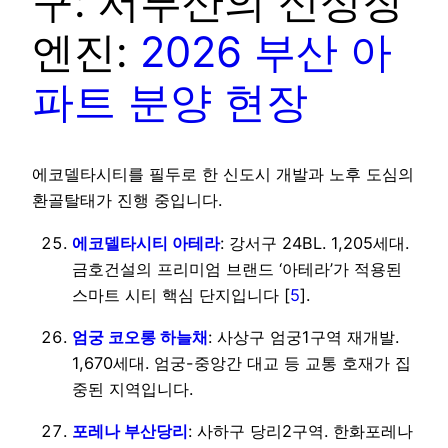
구: 서부산의 신성장
엔진:
2026 부산 아
파트 분양 현장
에코델타시티를 필두로 한 신도시 개발과 노후 도심의
환골탈태가 진행 중입니다.
에코델타시티 아테라
: 강서구 24BL. 1,205세대.
금호건설의 프리미엄 브랜드 ‘아테라’가 적용된
스마트 시티 핵심 단지입니다 [
5
].
엄궁 코오롱 하늘채
: 사상구 엄궁1구역 재개발.
1,670세대. 엄궁-중앙간 대교 등 교통 호재가 집
중된 지역입니다.
포레나 부산당리
: 사하구 당리2구역. 한화포레나