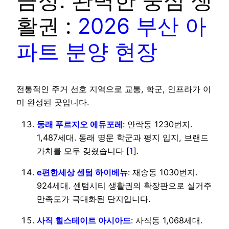
금정: 완벽한 중심 생
활권 :
2026 부산 아
파트 분양 현장
전통적인 주거 선호 지역으로 교통, 학군, 인프라가 이
미 완성된 곳입니다.
동래 푸르지오 에듀포레
: 안락동 1230번지.
1,487세대. 동래 명문 학군과 평지 입지, 브랜드
가치를 모두 갖췄습니다 [
1
].
e편한세상 센텀 하이베뉴
: 재송동 1030번지.
924세대. 센텀시티 생활권의 확장판으로 실거주
만족도가 극대화된 단지입니다.
사직 힐스테이트 아시아드
: 사직동 1,068세대.