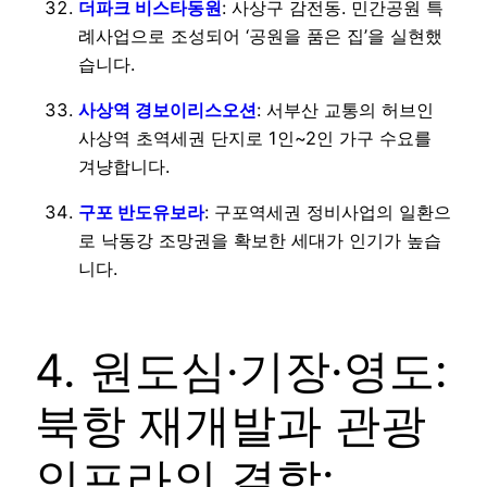
더파크 비스타동원
: 사상구 감전동. 민간공원 특
례사업으로 조성되어 ‘공원을 품은 집’을 실현했
습니다.
사상역 경보이리스오션
: 서부산 교통의 허브인
사상역 초역세권 단지로 1인~2인 가구 수요를
겨냥합니다.
구포 반도유보라
: 구포역세권 정비사업의 일환으
로 낙동강 조망권을 확보한 세대가 인기가 높습
니다.
4. 원도심·기장·영도:
북항 재개발과 관광
인프라의 결합: