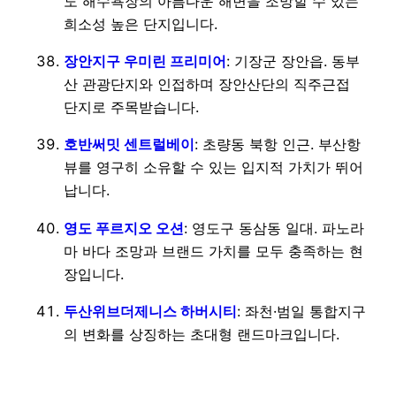
도 해수욕장의 아름다운 해변을 조망할 수 있는
희소성 높은 단지입니다.
장안지구 우미린 프리미어
: 기장군 장안읍. 동부
산 관광단지와 인접하며 장안산단의 직주근접
단지로 주목받습니다.
호반써밋 센트럴베이
: 초량동 북항 인근. 부산항
뷰를 영구히 소유할 수 있는 입지적 가치가 뛰어
납니다.
영도 푸르지오 오션
: 영도구 동삼동 일대. 파노라
마 바다 조망과 브랜드 가치를 모두 충족하는 현
장입니다.
두산위브더제니스 하버시티
: 좌천·범일 통합지구
의 변화를 상징하는 초대형 랜드마크입니다.