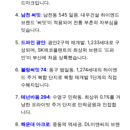
드마크입니다.
남천 써밋
: 남천동 545 일원. 대우건설 하이엔드
브랜드 ‘써밋’이 적용되어 전통 부촌의 자부심을
잇습니다.
드파인 광안
: 광안2구역 재개발. 1,233세대로 구
성되며, SK에코플랜트의 최상위 브랜드 ‘드파
인’이 부산에 처음 상륙했습니다.
블랑써밋 74
: 동구 범일동. 1,274세대의 하이엔
드 주거 복합 단지로 북항 재개발 1단계의 직접
수혜지입니다.
테넌바움 294
: 수영구 민락동. 최상위 0.1%를 겨
냥한 프라이빗 주거 단지로 민락공원과 인접합
니다.
해운대 아크로
: 중동역 역세권. DL이앤씨의 브랜