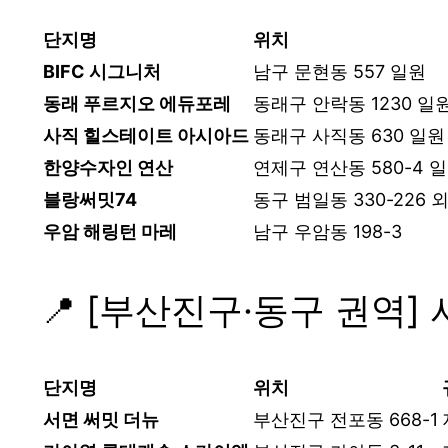
단지명
위치
BIFC 시그니처
남구 문현동 557 일원
동래 푸르지오 에듀포레
동래구 안락동 1230 일
사직 힐스테이트 아시아드
동래구 사직동 630 일원
한양수자인 연산
연제구 연산동 580-4 
블랑써밋74
동구 범일동 330-226 
우암 해링턴 마레
남구 우암동 198-3
📍 [부산진구·동구 권역]
단지명
위치
서면 써밋 더뉴
부산진구 전포동 668-1