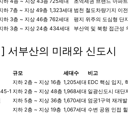
지하 4층 ~ 지상 43층
725세대
초역세권 브랜드 아파트
지하 7층 ~ 지상 49층
1,323세대
범천 철도차량기지 이전
지하 3층 ~ 지상 46층
762세대
평지 위주의 도심형 단
지하 3층 ~ 지상 24층
434세대
부산역 및 북항 접근성 
역] 서부산의 미래와 신도시
규모
세대수
비고
지하 2층 ~ 지상 16층
1,205세대
EDC 핵심 입지,
5-1
지하 2층 ~ 지상 48층
1,968세대
일광신도시 대단
원
지하 5층 ~ 지상 36층
1,670세대
엄궁1구역 재개발
지하 2층 ~ 지상 19층
1,067세대
수변 공원 인접 