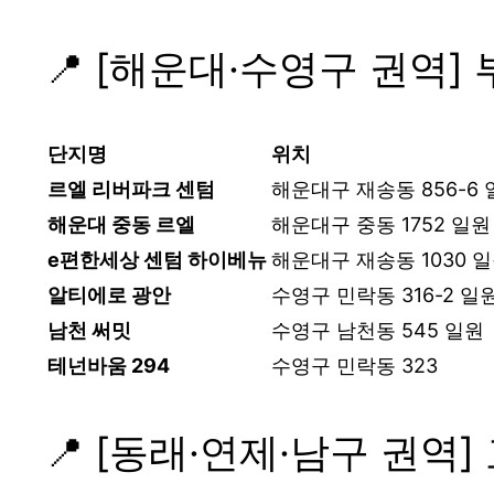
📍 [해운대·수영구 권역]
단지명
위치
르엘 리버파크 센텀
해운대구 재송동 856-6
해운대 중동 르엘
해운대구 중동 1752 일원
e편한세상 센텀 하이베뉴
해운대구 재송동 1030 
알티에로 광안
수영구 민락동 316-2 일
남천 써밋
수영구 남천동 545 일원
테넌바움 294
수영구 민락동 323
📍 [동래·연제·남구 권역