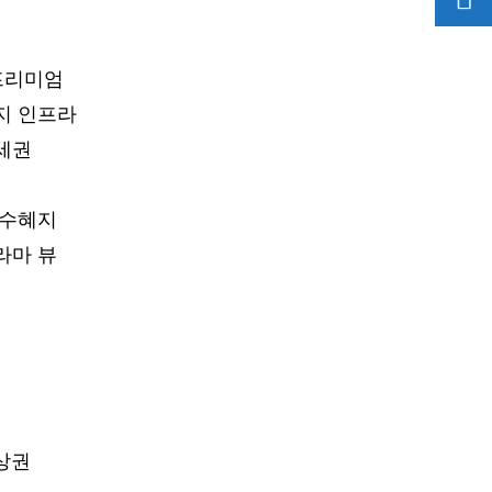
프리미엄
지 인프라
세권
 수혜지
라마 뷰
상권