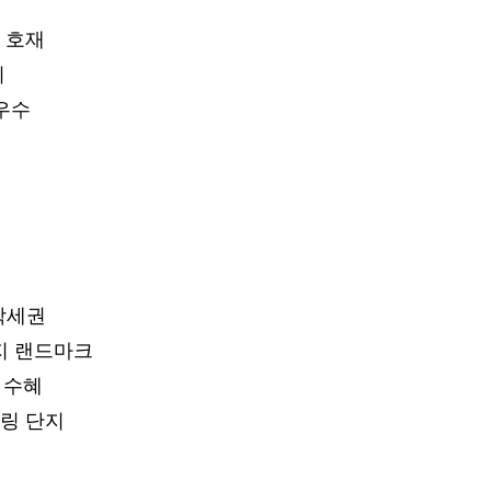
 호재
지
우수
 학세권
지 랜드마크
 수혜
힐링 단지