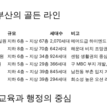
 부산의 골든 라인
규모
세대수
비고
 일원
지하 6층 ~ 지상 67층
2,070세대
메머드급 하이엔드
지하 8층 ~ 지상 70층
642세대
해운대 비치 조망권
일원
지하 6층 ~ 지상 34층
924세대
센텀 생활권의 중
원
지하 5층 ~ 지상 29층
366세대
구 MBC 부지 개발
지하 4층 ~ 지상 39층
845세대
남천동 부촌 입지 
지하 6층 ~ 지상 39층
294세대
희소성 높은 오션 
] 교육과 행정의 중심