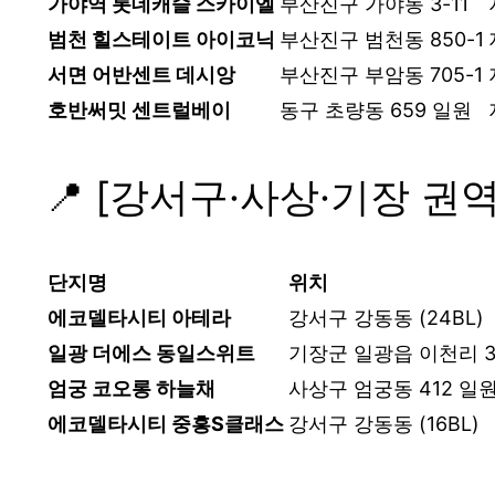
가야역 롯데캐슬 스카이엘
부산진구 가야동 3-11
범천 힐스테이트 아이코닉
부산진구 범천동 850-1
서면 어반센트 데시앙
부산진구 부암동 705-1
호반써밋 센트럴베이
동구 초량동 659 일원
📍 [강서구·사상·기장 권
단지명
위치
에코델타시티 아테라
강서구 강동동 (24BL)
일광 더에스 동일스위트
기장군 일광읍 이천리 34
엄궁 코오롱 하늘채
사상구 엄궁동 412 일
에코델타시티 중흥S클래스
강서구 강동동 (16BL)