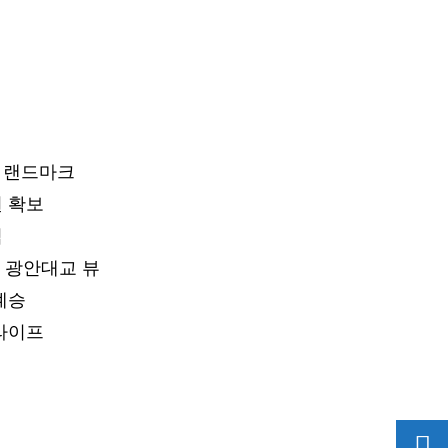
 랜드마크
 확보
심
, 광안대교 뷰
계승
라이프