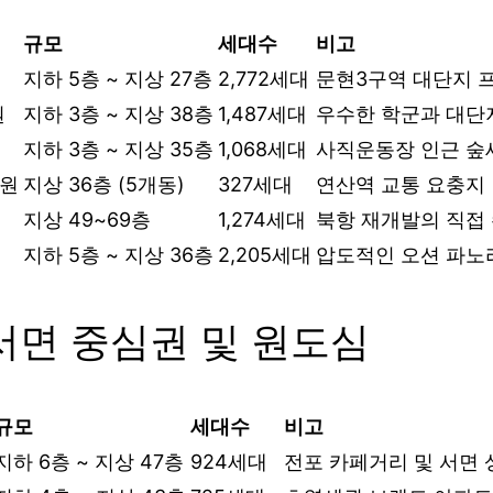
규모
세대수
비고
지하 5층 ~ 지상 27층
2,772세대
문현3구역 대단지 
원
지하 3층 ~ 지상 38층
1,487세대
우수한 학군과 대단
지하 3층 ~ 지상 35층
1,068세대
사직운동장 인근 숲
일원
지상 36층 (5개동)
327세대
연산역 교통 요충지
외
지상 49~69층
1,274세대
북항 재개발의 직접
지하 5층 ~ 지상 36층
2,205세대
압도적인 오션 파노
 서면 중심권 및 원도심
규모
세대수
비고
지하 6층 ~ 지상 47층
924세대
전포 카페거리 및 서면 